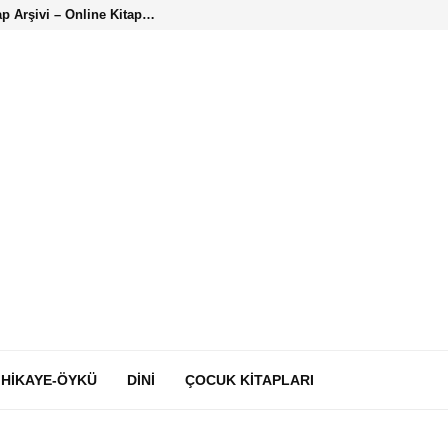
ap Arşivi – Online Kitap…
HIKAYE-ÖYKÜ
DINI
ÇOCUK KITAPLARI