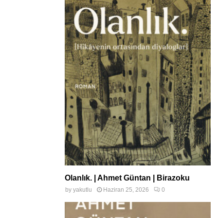
Olanlık. | Ahmet Güntan | Birazoku
by
yakutlu
Haziran 25, 2026
0