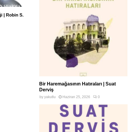
ği | Robin S.
Bir Haremağasının Hatıraları | Suat
Derviş
by
yakutlu
Haziran 25, 2026
0