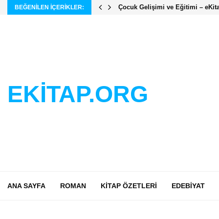
Çocuk Gelişimi ve Eğitimi – eKit
BEĞENILEN IÇERIKLER:
EKİTAP.ORG
ANA SAYFA
ROMAN
KITAP ÖZETLERI
EDEBIYAT