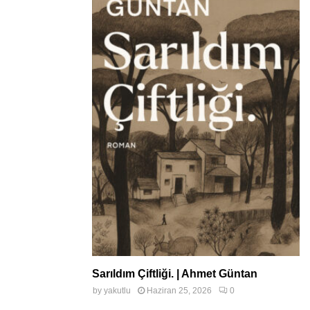
Sarıldım Çiftliği. | Ahmet Güntan
by
yakutlu
Haziran 25, 2026
0