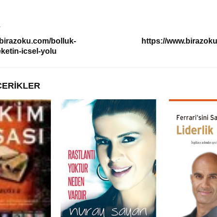
T
.birazoku.com/bolluk-
https://www.birazoku
ketin-icsel-yolu
ÇERIKLER