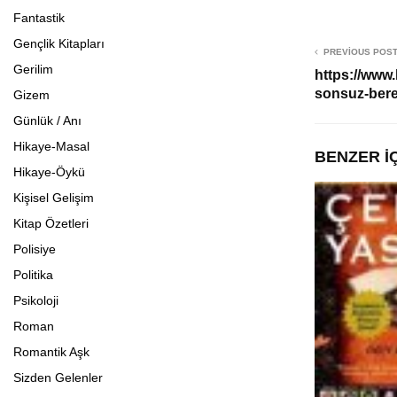
Fantastik
Gençlik Kitapları
PREVIOUS POS
Gerilim
https://www
sonsuz-bere
Gizem
Günlük / Anı
Hikaye-Masal
BENZER İ
Hikaye-Öykü
Kişisel Gelişim
Kitap Özetleri
Polisiye
Politika
Psikoloji
Roman
Romantik Aşk
Sizden Gelenler