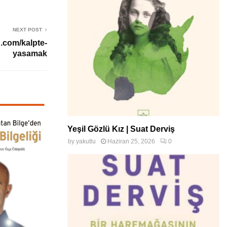
NEXT POST
.com/kalpte-
yasamak
Yeşil Gözlü Kız | Suat Derviş
by
yakutlu
Haziran 25, 2026
0