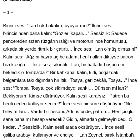
– 1 –
Birinci ses: “Lan bak bakalım, uyuyor mu?” İkinci ses;
birincisinden daha kalın: “Gözleri kapalı…” Sessizlik: Sadece
pencereden sızan rüzgârın ıslığı ve motorun ince homurtusu,
arkada bir yerde ritmik bir çatırtı… İnce ses: “Lan ölmüş olmasın!”
Kalın ses: “Ağzını hayra aç be adam, herif nalları diktiyse patron
bizi kazığa…” İnce ses; sıkıntılı: “Lan, bir haftadır boşuna mı
bekledik o Tomba’da?” Bir kahkaha; kalın, kirli, boğazdaki
balgamlara takıldığından hırıltılı: “Tosya, geri zekâlı, Tosya…” İnce
ses: “Tomba, Tosya, çok sikimdeydi sanki… Dürtsen mi lan?”
Bekliyorum. Kimse dürtmüyor. Kalın sesli kararsız: “Patron bu
herifi neden kolluyor sence?” İnce sesli bir süre düşünüyor: “Ne
bileyim lan… Vardır bir hesabı. Adı üstünde, patron… Herifçioğlu
sana bana mı hesap verecek? Gidin, almadan gelmeyin dedi. O
kadar…” Sessizlik. Kalın sesli arada öksürüyor… İnce sesli
galiba arabayı kullanıyor ve endişeli: “Lan Zeynel, bırak İstanbul’u,