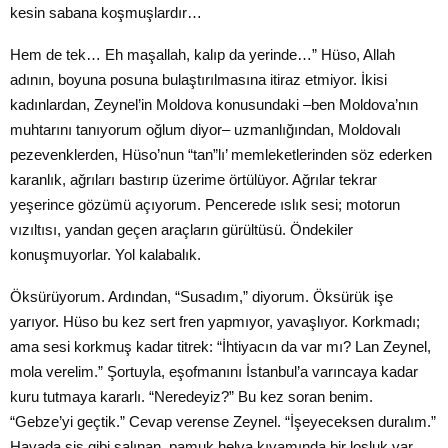
kesin sabana koşmuşlardır…
Hem de tek… Eh maşallah, kalıp da yerinde…” Hüso, Allah
adının, boyuna posuna bulaştırılmasına itiraz etmiyor. İkisi
kadınlardan, Zeynel’in Moldova konusundaki –ben Moldova’nın
muhtarını tanıyorum oğlum diyor– uzmanlığından, Moldovalı
pezevenklerden, Hüso’nun “tan”lı’ memleketlerinden söz ederken
karanlık, ağrıları bastırıp üzerime örtülüyor. Ağrılar tekrar
yeşerince gözümü açıyorum. Pencerede ıslık sesi; motorun
vızıltısı, yandan geçen araçların gürültüsü. Öndekiler
konuşmuyorlar. Yol kalabalık.
Öksürüyorum. Ardından, “Susadım,” diyorum. Öksürük işe
yarıyor. Hüso bu kez sert fren yapmıyor, yavaşlıyor. Korkmadı;
ama sesi korkmuş kadar titrek: “İhtiyacın da var mı? Lan Zeynel,
mola verelim.” Şortuyla, eşofmanını İstanbul’a varıncaya kadar
kuru tutmaya kararlı. “Neredeyiz?” Bu kez soran benim.
“Gebze’yi geçtik.” Cevap verense Zeynel. “İşeyeceksen duralım.”
Havada sis gibi salınan, pamuk helva kıvamında bir loşluk var.