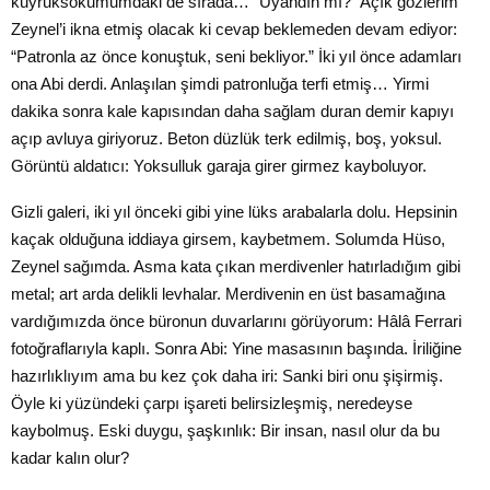
kuyruksokumumdaki de sırada… “Uyandın mı?” Açık gözlerim
Zeynel’i ikna etmiş olacak ki cevap beklemeden devam ediyor:
“Patronla az önce konuştuk, seni bekliyor.” İki yıl önce adamları
ona Abi derdi. Anlaşılan şimdi patronluğa terfi etmiş… Yirmi
dakika sonra kale kapısından daha sağlam duran demir kapıyı
açıp avluya giriyoruz. Beton düzlük terk edilmiş, boş, yoksul.
Görüntü aldatıcı: Yoksulluk garaja girer girmez kayboluyor.
Gizli galeri, iki yıl önceki gibi yine lüks arabalarla dolu. Hepsinin
kaçak olduğuna iddiaya girsem, kaybetmem. Solumda Hüso,
Zeynel sağımda. Asma kata çıkan merdivenler hatırladığım gibi
metal; art arda delikli levhalar. Merdivenin en üst basamağına
vardığımızda önce büronun duvarlarını görüyorum: Hâlâ Ferrari
fotoğraflarıyla kaplı. Sonra Abi: Yine masasının başında. İriliğine
hazırlıklıyım ama bu kez çok daha iri: Sanki biri onu şişirmiş.
Öyle ki yüzündeki çarpı işareti belirsizleşmiş, neredeyse
kaybolmuş. Eski duygu, şaşkınlık: Bir insan, nasıl olur da bu
kadar kalın olur?