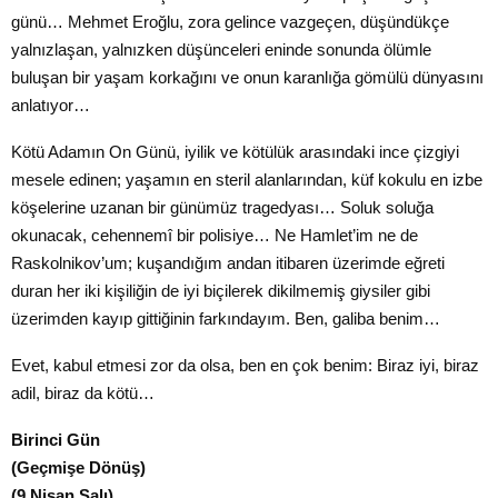
günü… Mehmet Eroğlu, zora gelince vazgeçen, düşündükçe
yalnızlaşan, yalnızken düşünceleri eninde sonunda ölümle
buluşan bir yaşam korkağını ve onun karanlığa gömülü dünyasını
anlatıyor…
Kötü Adamın On Günü, iyilik ve kötülük arasındaki ince çizgiyi
mesele edinen; yaşamın en steril alanlarından, küf kokulu en izbe
köşelerine uzanan bir günümüz tragedyası… Soluk soluğa
okunacak, cehennemî bir polisiye… Ne Hamlet’im ne de
Raskolnikov’um; kuşandığım andan itibaren üzerimde eğreti
duran her iki kişiliğin de iyi biçilerek dikilmemiş giysiler gibi
üzerimden kayıp gittiğinin farkındayım. Ben, galiba benim…
Evet, kabul etmesi zor da olsa, ben en çok benim: Biraz iyi, biraz
adil, biraz da kötü…
Birinci Gün
(Geçmişe Dönüş)
(9 Nisan Salı)