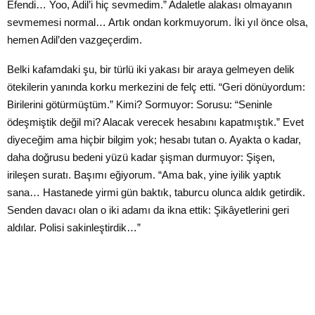
Efendi… Yoo, Adil’i hiç sevmedim.” Adaletle alakası olmayanın
sevmemesi normal… Artık ondan korkmuyorum. İki yıl önce olsa,
hemen Adil’den vazgeçerdim.
Belki kafamdaki şu, bir türlü iki yakası bir araya gelmeyen delik
ötekilerin yanında korku merkezini de felç etti. “Geri dönüyordum:
Birilerini götürmüştüm.” Kimi? Sormuyor: Sorusu: “Seninle
ödeşmiştik değil mi? Alacak verecek hesabını kapatmıştık.” Evet
diyeceğim ama hiçbir bilgim yok; hesabı tutan o. Ayakta o kadar,
daha doğrusu bedeni yüzü kadar şişman durmuyor: Şişen,
irileşen suratı. Başımı eğiyorum. “Ama bak, yine iyilik yaptık
sana… Hastanede yirmi gün baktık, taburcu olunca aldık getirdik.
Senden davacı olan o iki adamı da ikna ettik: Şikâyetlerini geri
aldılar. Polisi sakinleştirdik…”