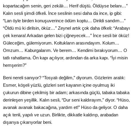
kopartacağım senin, geri zekâlı… Herif düştü. Öldüyse belanı…”
Kalın sesli şimdi öfkeli. İnce seslinin sesi daha da ince, ip gibi:
“Lan öyle birden konuşuverince ödüm koptu… Dirildi sandım…”
“Öldü mü ki dirilsin, öküz…” Zeynel artık çok daha öfkeli: “Arabayı
çek kenara! Arkadan gelen bizi çiğneyecek…” İnce sesli bir öküz!
Güleceğim, gülemiyorum. Koltukların arasındayım. Kolum…
Omzum… Kaburgalarım. Ve berem… Kendimi bırakıyorum… O
tatlı rahatlama. Ön kapı açılıyor, ardından da arka kapı. “İyi misin
hemşerim?”
Beni nereli sanıyor? “Tosyalı değilim,” diyorum. Gözlerim aralık:
Esmer, köşeli yüzlü, gözleri sert kayanın içine oyulmuş iki
çukurun dibine çekilmiş bir adam; arkasında güçlü, tabaka tabaka
derinleşen yeşillik. Kalın sesli, “Dur seni kaldırayım,” diyor. “Hüso,
avanak avanak bakacağına, yardım et!” Hüso da geliyor. O daha
açık tenli, yapılı ve uzun. Birlikte, dikkatle kaldırıp, arabadan
dışarıya çıkarıyorlar beni.