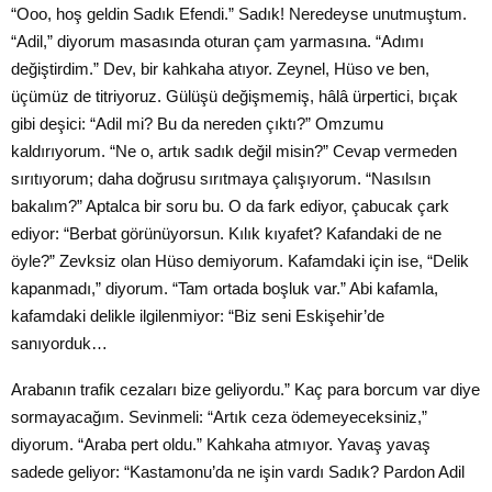
“Ooo, hoş geldin Sadık Efendi.” Sadık! Neredeyse unutmuştum.
“Adil,” diyorum masasında oturan çam yarmasına. “Adımı
değiştirdim.” Dev, bir kahkaha atıyor. Zeynel, Hüso ve ben,
üçümüz de titriyoruz. Gülüşü değişmemiş, hâlâ ürpertici, bıçak
gibi deşici: “Adil mi? Bu da nereden çıktı?” Omzumu
kaldırıyorum. “Ne o, artık sadık değil misin?” Cevap vermeden
sırıtıyorum; daha doğrusu sırıtmaya çalışıyorum. “Nasılsın
bakalım?” Aptalca bir soru bu. O da fark ediyor, çabucak çark
ediyor: “Berbat görünüyorsun. Kılık kıyafet? Kafandaki de ne
öyle?” Zevksiz olan Hüso demiyorum. Kafamdaki için ise, “Delik
kapanmadı,” diyorum. “Tam ortada boşluk var.” Abi kafamla,
kafamdaki delikle ilgilenmiyor: “Biz seni Eskişehir’de
sanıyorduk…
Arabanın trafik cezaları bize geliyordu.” Kaç para borcum var diye
sormayacağım. Sevinmeli: “Artık ceza ödemeyeceksiniz,”
diyorum. “Araba pert oldu.” Kahkaha atmıyor. Yavaş yavaş
sadede geliyor: “Kastamonu’da ne işin vardı Sadık? Pardon Adil