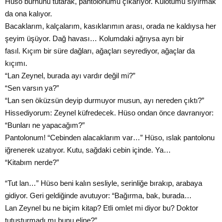
Hüso burnunu tutarak, pantolonumu çıkarıyor. Külotumu sıyırmak
da ona kalıyor.
Bacaklarım, kalçalarım, kasıklarımın arası, orada ne kaldıysa her
şeyim üşüyor. Dağ havası… Kolumdaki ağrıysa ayrı bir
fasıl. Kıçım bir süre dağları, ağaçları seyrediyor, ağaçlar da
kıçımı.
“Lan Zeynel, burada ayı vardır değil mi?”
“Sen varsın ya?”
“Lan sen öküzsün deyip durmuyor musun, ayı nereden çıktı?”
Hissediyorum: Zeynel küfredecek. Hüso ondan önce davranıyor:
“Bunları ne yapacağım?”
Pantolonum! “Cebinden alacaklarım var…” Hüso, ıslak pantolonu
iğrenerek uzatıyor. Kutu, sağdaki cebin içinde. Ya…
“Kitabım nerde?”
“Tut lan…” Hüso beni kalın sesliyle, serinliğe bırakıp, arabaya
gidiyor. Geri geldiğinde avutuyor: “Bağırma, bak, burada…
Lan Zeynel bu ne biçim kitap? Etli omlet mi diyor bu? Doktor
tutuşturmadı mı bunu eline?”