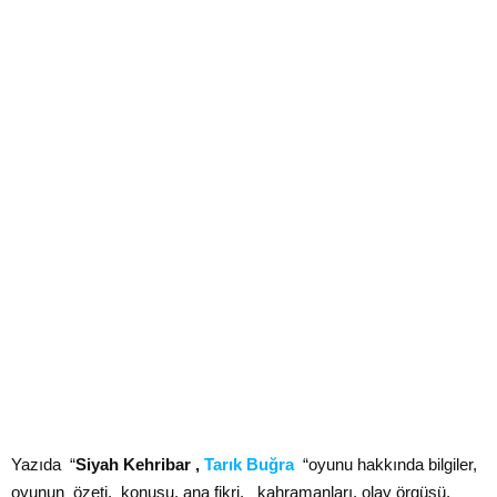
Yazıda “
Siyah Kehribar
,
Tarık Buğra
“oyunu hakkında bilgiler,
oyunun özeti, konusu, ana fikri, kahramanları, olay örgüsü,