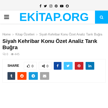
Facebook
Twitter
Instagram
Pinterest
Youtube
Snapchat
EKİTAP.ORG
PRIMARY
MENU
Home
Kitap Özetleri
Siyah Kehribar Konu Özet Analiz Tarık Buğra
Siyah Kehribar Konu Özet Analiz Tarık
Buğra
0
445
SHARE
0
0