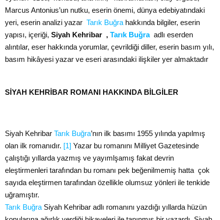
Marcus Antonius’un nutku, eserin önemi, dünya edebiyatındaki
yeri, eserin analizi yazar
Tarık Buğra
hakkında bilgiler, eserin
yapısı, içeriği,
Siyah Kehribar
,
Tarık Buğra
adlı eserden
alıntılar, eser hakkında yorumlar, çevrildiği diller, eserin basım yılı,
basım hikâyesi yazar ve eseri arasındaki ilişkiler yer almaktadır
SİYAH KEHRİBAR ROMANI HAKKINDA BİLGİLER
Siyah Kehribar
Tarık Buğra
’nın ilk basımı 1955 yılında yapılmış
olan ilk romanıdır.
[1]
Yazar bu romanını Milliyet Gazetesinde
çalıştığı yıllarda yazmış ve yayımlşamış fakat devrin
eleştirmenleri tarafından bu romanı pek beğenilmemiş hatta çok
sayıda eleştirmen tarafından özellikle olumsuz yönleri ile tenkide
uğramıştır.
Tarık Buğra
Siyah Kehribar adlı romanını yazdığı yıllarda hüzün
konularına ağırlık verdiği hikayeleri ile tanınmış bir yazardı. Siyah