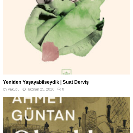
Yeniden Yaşayabilseydik | Suat Derviş
by
yakutlu
Haziran 25, 2026
0