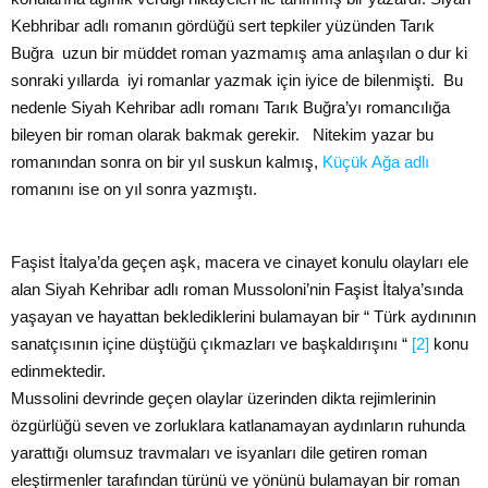
Kebhribar adlı romanın gördüğü sert tepkiler yüzünden Tarık
Buğra uzun bir müddet roman yazmamış ama anlaşılan o dur ki
sonraki yıllarda iyi romanlar yazmak için iyice de bilenmişti. Bu
nedenle Siyah Kehribar adlı romanı Tarık Buğra’yı romancılığa
bileyen bir roman olarak bakmak gerekir. Nitekim yazar bu
romanından sonra on bir yıl suskun kalmış,
Küçük Ağa adlı
romanını ise on yıl sonra yazmıştı.
Faşist İtalya’da geçen aşk, macera ve cinayet konulu olayları ele
alan Siyah Kehribar adlı roman Mussoloni’nin Faşist İtalya’sında
yaşayan ve hayattan beklediklerini bulamayan bir “ Türk aydınının
sanatçısının içine düştüğü çıkmazları ve başkaldırışını “
[2]
konu
edinmektedir.
Mussolini devrinde geçen olaylar üzerinden dikta rejimlerinin
özgürlüğü seven ve zorluklara katlanamayan aydınların ruhunda
yarattığı olumsuz travmaları ve isyanları dile getiren roman
eleştirmenler tarafından türünü ve yönünü bulamayan bir roman