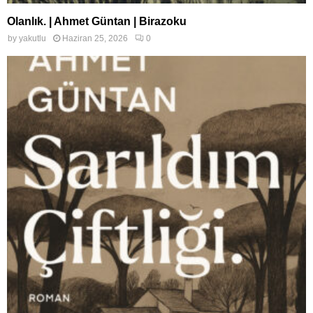
Olanlık. | Ahmet Güntan | Birazoku
by
yakutlu
Haziran 25, 2026
0