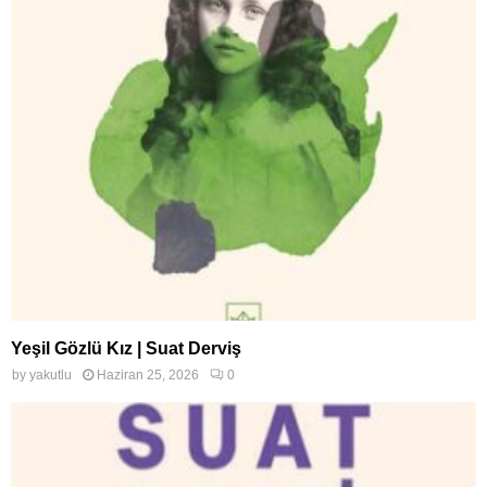
Yeşil Gözlü Kız | Suat Derviş
by
yakutlu
Haziran 25, 2026
0