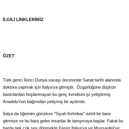
İLGİLİ LİNKLERİMİZ
ÖZET
Türk genci İkinci Dünya savaşı öncesinde Sanat tarihi alanında
doktora yapmak için İtalya’ya gitmiştir. Özgürlüğüne düşkün
baskılardan hoşlanmayan bu genç kendisini iyi yetiştirmiş
Anadolu’nun bağrından yetişmiş bir aydındır.
İtalya da öğrenim görürken “Siyah Kehribar” isimli bir bara
gitmeye ve bu bara gelen insanlar ile tanışmaya başlar. Fakat bu
barda pek çok şey dönmekte Faşist İtalya’ya ve Mussaolini’ye