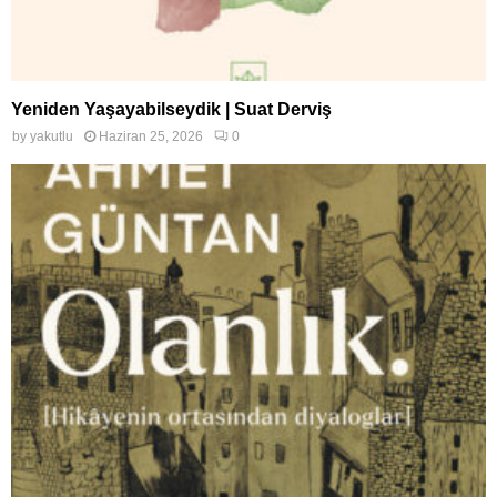
Yeniden Yaşayabilseydik | Suat Derviş
by
yakutlu
Haziran 25, 2026
0