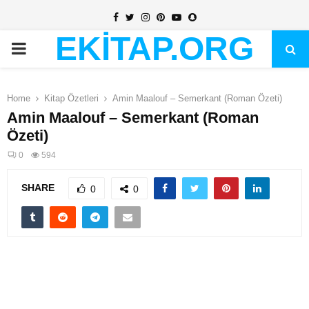
Facebook
Twitter
Instagram
Pinterest
Youtube
Snapchat
EKİTAP.ORG
PRIMARY
MENU
Home
Kitap Özetleri
Amin Maalouf – Semerkant (Roman Özeti)
Amin Maalouf – Semerkant (Roman
Özeti)
0
594
SHARE
0
0