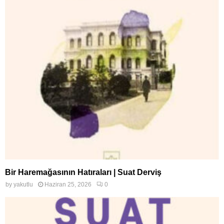
Bir Haremağasının Hatıraları | Suat Derviş
by
yakutlu
Haziran 25, 2026
0