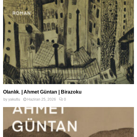
Olanlık. | Ahmet Güntan | Birazoku
by
yakutlu
Haziran 25, 2026
0