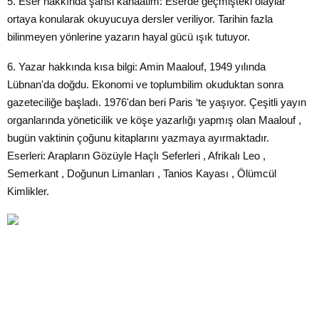
5. Eser hakkında şahsi kanaatim: Eserde geçmişteki olaylar
ortaya konularak okuyucuya dersler veriliyor. Tarihin fazla
bilinmeyen yönlerine yazarın hayal gücü ışık tutuyor.
6. Yazar hakkında kısa bilgi: Amin Maalouf, 1949 yılında
Lübnan'da doğdu. Ekonomi ve toplumbilim okuduktan sonra
gazeteciliğe başladı. 1976'dan beri Paris ‘te yaşıyor. Çeşitli yayın
organlarında yöneticilik ve köşe yazarlığı yapmış olan Maalouf ,
bugün vaktinin çoğunu kitaplarını yazmaya ayırmaktadır.
Eserleri: Arapların Gözüyle Haçlı Seferleri , Afrikalı Leo ,
Semerkant , Doğunun Limanları , Tanios Kayası , Ölümcül
Kimlikler.