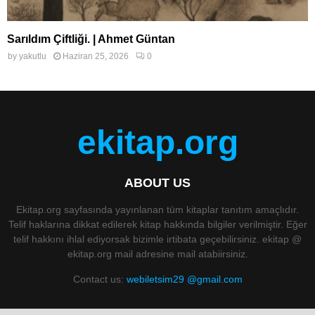
Sarıldım Çiftliği. | Ahmet Güntan
by
yakutlu
Haziran 25, 2026
0
ekitap.org
ABOUT US
Ekitap.org sayfasında yayınlanan tüm kitaplar tanıtım amaçlıdır.
Telif haklarına dikkat edilerek kitap hakkında bilgiler verilmiştir. Eğer
telif hakkını ihlal ediyorsak bizimle irtibata geçebilirsiniz. ekitap @
ekitap.org mail adresine mail atabiirsiniz.
Contact us:
webiletsim29 @gmail.com