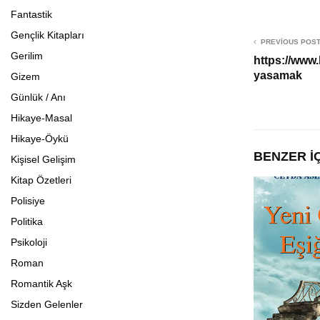
Fantastik
Gençlik Kitapları
PREVIOUS POS
Gerilim
https://www
yasamak
Gizem
Günlük / Anı
Hikaye-Masal
Hikaye-Öykü
BENZER İ
Kişisel Gelişim
Kitap Özetleri
Polisiye
Politika
Psikoloji
Roman
Romantik Aşk
Sizden Gelenler