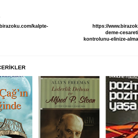
T
.birazoku.com/kalpte-
https://www.birazok
deme-cesareti
kontrolunu-elinize-alma
ÇERIKLER