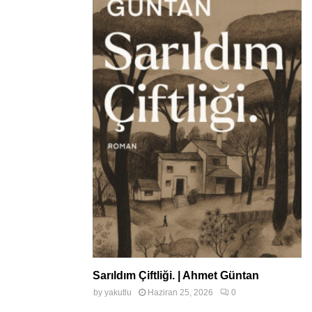
Sarıldım Çiftliği. | Ahmet Güntan
by
yakutlu
Haziran 25, 2026
0