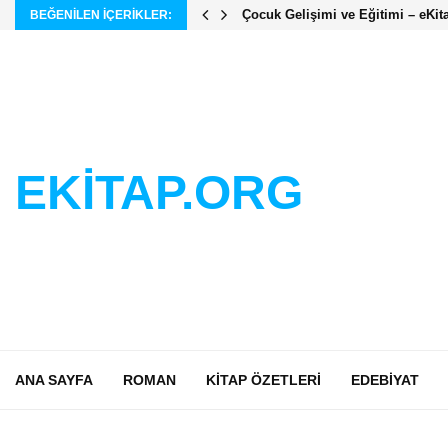
Çocuk Gelişimi ve Eğitimi – eKit
BEĞENILEN IÇERIKLER:
EKİTAP.ORG
ANA SAYFA
ROMAN
KITAP ÖZETLERI
EDEBIYAT