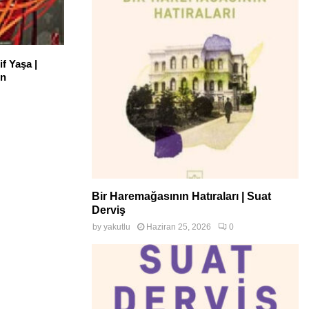
if Yaşa |
on
Bir Haremağasının Hatıraları | Suat
Derviş
by
yakutlu
Haziran 25, 2026
0