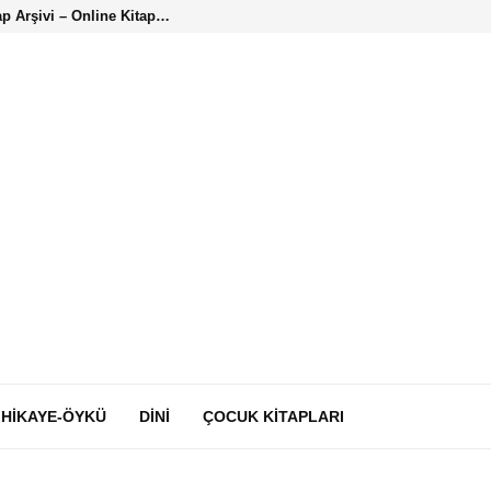
ap Arşivi – Online Kitap…
HIKAYE-ÖYKÜ
DINI
ÇOCUK KITAPLARI