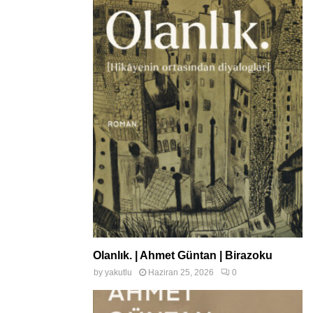
Olanlık. | Ahmet Güntan | Birazoku
by
yakutlu
Haziran 25, 2026
0