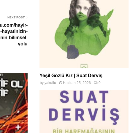
NEXT POST
u.com/hayir-
-hayatinizin-
nin-bilimsel-
yolu
Yeşil Gözlü Kız | Suat Derviş
by
yakutlu
Haziran 25, 2026
0