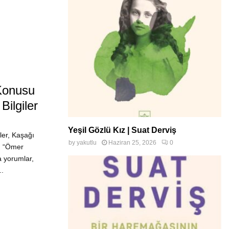
Konusu
ilgiler
Yeşil Gözlü Kız | Suat Derviş
ler, Kaşağı
by
yakutlu
Haziran 25, 2026
0
i, “Ömer
a yorumlar,
..