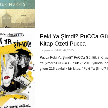
Peki Ya Şimdi?-PuCCa Gü
Kitap Özeti Pucca
by
yakutlu
0
2465
Pucca Peki Ya Şimdi?-PuCCa Günlük 7 Kitap 
Ya Şimdi?-PuCCa Günlük 7” 2019 yılında İnd
çıkan 216 sayfalık bir kitap. “Peki Ya Şimdi?