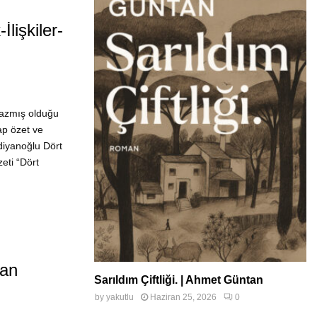
lişkiler-
yazmış olduğu
tap özet ve
iyanoğlu Dört
zeti “Dört
kan
Sarıldım Çiftliği. | Ahmet Güntan
by
yakutlu
Haziran 25, 2026
0