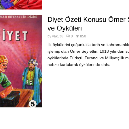
Diyet Özeti Konusu Ömer S
ve Öyküleri
by
yakutlu
0
850
İlk öykülerini çoğunlukla tarih ve kahramanlık
işlemiş olan Ömer Seyfettin, 1918 yılından s
öykülerinde Türkçü, Turancı ve Milliyetçilik 
nebze kurtularak öykülerinde daha...