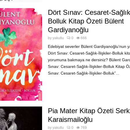
Dört Sınav: Cesaret-Sağlık-İ
Bolluk Kitap Özeti Bülent
Gardiyanoğlu
by
yakutlu
0
666
Edebiyat severler Bülent Gardiyanoğlu‘nun 
Dört Sınav: Cesaret-Sağlık-İlişkiler-Bolluk ki
yorumuna bakmaya ne dersiniz? Bülent Gard
Sınav: Cesaret-Sağlık-İlişkiler-Bolluk Kitap Ö
Sınav: Cesaret-Sağlık-İlişkiler-Bolluk”...
Pia Mater Kitap Özeti Ser
Karaismailoğlu
by
yakutlu
0
769