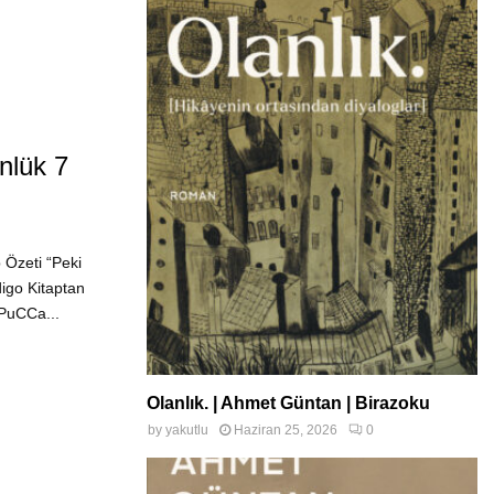
nlük 7
Özeti “Peki
igo Kitaptan
-PuCCa...
Olanlık. | Ahmet Güntan | Birazoku
by
yakutlu
Haziran 25, 2026
0