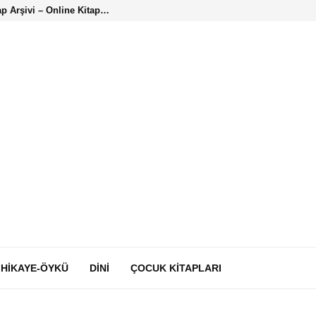
ap Arşivi – Online Kitap…
HIKAYE-ÖYKÜ
DINI
ÇOCUK KITAPLARI