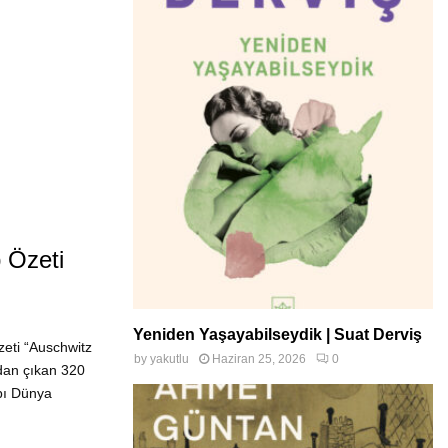
 Özeti
Yeniden Yaşayabilseydik | Suat Derviş
eti “Auschwitz
by
yakutlu
Haziran 25, 2026
0
dan çıkan 320
abı Dünya