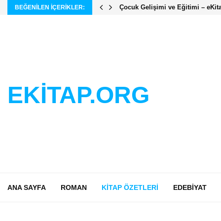
Çocuk Gelişimi ve Eğitimi – eKit
BEĞENILEN IÇERIKLER:
EKİTAP.ORG
ANA SAYFA
ROMAN
KITAP ÖZETLERI
EDEBIYAT