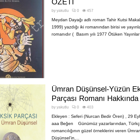
ÖZETİ
by
yakutlu
0
457
Meydan Dayağı adlı roman Tahir Kutsi Makal
1999) yazdığı iki romanından birisi ve yayınl
romanıdır ( Basım yılı 1977 Ötüken Yayınla
Ümran Düşünsel-Yüzün Ek
Parçası Romanı Hakkında
by
yakutlu
0
403
Ekleyen : Seferi (Nurcan Bedir Ören) , 29 Ey
aaa Beğen Günümüz yazarlarından, Türkç
romancılığının güzel örneklerini veren Ümra
Düşünsel’in,...