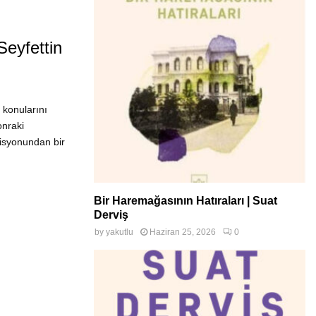
eyfettin
 konularını
onraki
misyonundan bir
Bir Haremağasının Hatıraları | Suat
Derviş
by
yakutlu
Haziran 25, 2026
0