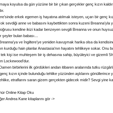
maya koyulsa da gün yüzüne bir bir çıkan gerçekler genç kızın kaldır
ır.
tere’sinde erkek egemen iş hayatına atılmak isteyen, uçarı bir genç k
k sevdiği anne ve babasını kaybettikten sonra kuzeni Breanna’yla
doğrusu kendine ikizi kadar benzeyen sevgili Breanna ve onun huysu
ir şeyler bulan babası…
Breanna’ya ve İngiltere’ye yeniden kavuşmak harika olsa da kendisin
 kurduğu hain planlar Anastasia’nın hayatını tehlikeye sokar. Onu bu
 tek kişi ise muhteşem bir iş dehasına sahip, büyüleyici ve gizemli S
en Lockewood’dur.
amen birbirlerini ilk gördükleri andan itibaren aralarında tutku rüzgâ
genç kızın içinde bulunduğu tehlike yüzünden aşklarını gönüllerince
ehlike, etraflarını saran gizem gerçekten gidecek midir? Sevgi yine 
ür Online Kitap Oku
ğer Andrea Kane kitaplarını gör ->