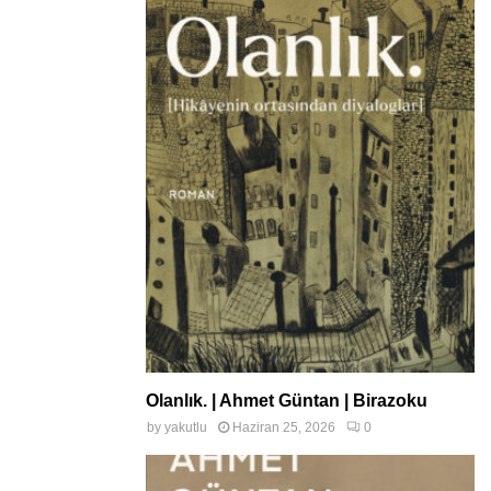
Olanlık. | Ahmet Güntan | Birazoku
by
yakutlu
Haziran 25, 2026
0