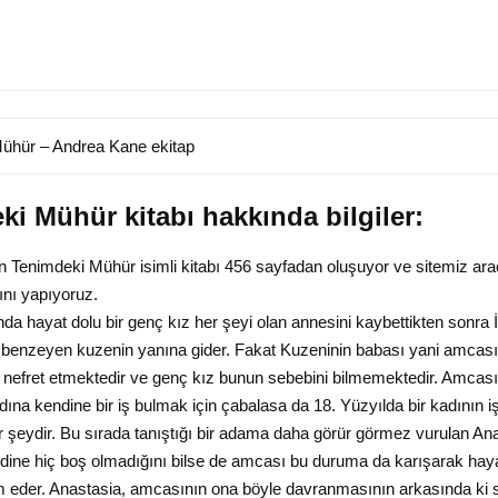
ühür – Andrea Kane ekitap
i Mühür kitabı hakkında bilgiler:
 Tenimdeki Mühür isimli kitabı 456 sayfadan oluşuyor ve sitemiz arac
mını yapıyoruz.
da hayat dolu bir genç kız her şeyi olan annesini kaybettikten sonra İ
 benzeyen kuzenin yanına gider. Fakat Kuzeninin babası yani amcası
 nefret etmektedir ve genç kız bunun sebebini bilmemektedir. Amcas
na kendine bir iş bulmak için çabalasa da 18. Yüzyılda bir kadının i
r şeydir. Bu sırada tanıştığı bir adama daha görür görmez vurulan An
ine hiç boş olmadığını bilse de amcası bu duruma da karışarak haya
eder. Anastasia, amcasının ona böyle davranmasının arkasında ki s