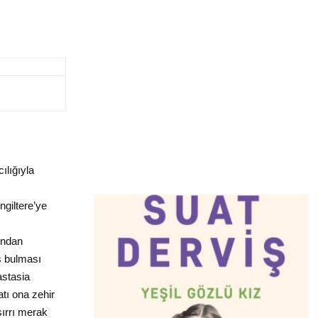
ılığıyla
ngiltere’ye
ından
ş bulması
astasia
tı ona zehir
ırrı merak