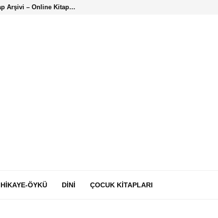
ap Arşivi – Online Kitap…
HIKAYE-ÖYKÜ
DINI
ÇOCUK KITAPLARI