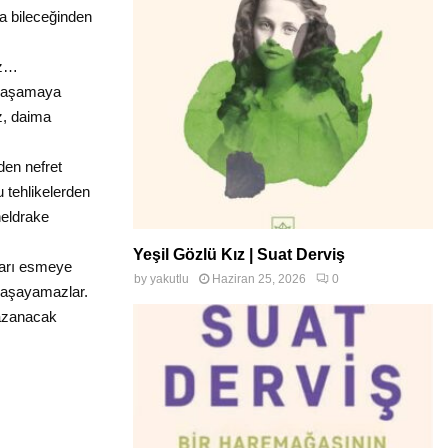
a bileceğinden
ız…
 yaşamaya
z, daima
den nefret
 tehlikelerden
heldrake
Yeşil Gözlü Kız | Suat Derviş
rları esmeye
by
yakutlu
Haziran 25, 2026
0
 yaşayamazlar.
kazanacak