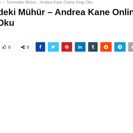
n
Tenimdeki Mühür – Andrea Kane Online Kitap Oku
deki Mühür – Andrea Kane Onli
 Oku
0
0