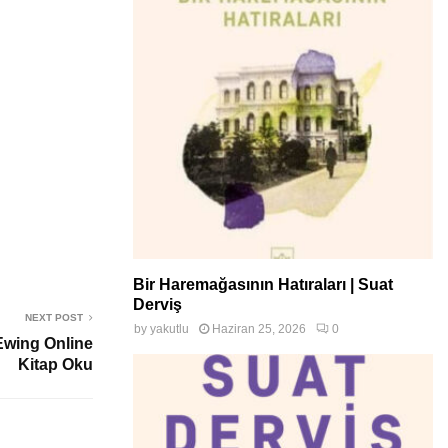
Bir Haremağasının Hatıraları | Suat
Derviş
NEXT POST
by
yakutlu
Haziran 25, 2026
0
Ewing Online
Kitap Oku