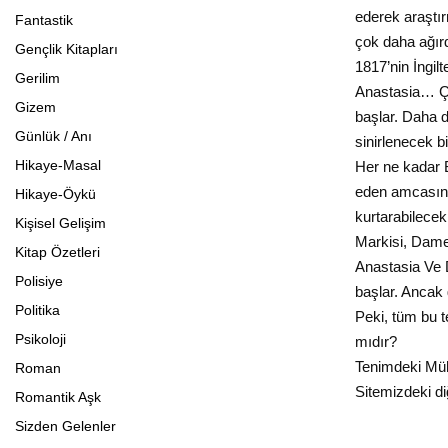
ederek araştır
Fantastik
çok daha ağırd
Gençlik Kitapları
1817’nin İngil
Gerilim
Anastasia… Ço
Gizem
başlar. Daha 
Günlük / Anı
sinirlenecek b
Hikaye-Masal
Her ne kadar 
eden amcasının
Hikaye-Öykü
kurtarabilecek
Kişisel Gelişim
Markisi, Dam
Kitap Özetleri
Anastasia Ve D
Polisiye
başlar. Ancak 
Politika
Peki, tüm bu t
Psikoloji
mıdır?
Tenimdeki Müh
Roman
Sitemizdeki di
Romantik Aşk
Sizden Gelenler