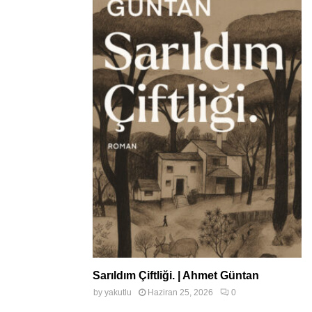
Sarıldım Çiftliği. | Ahmet Güntan
by
yakutlu
Haziran 25, 2026
0