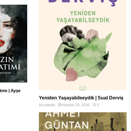
ımı | Ayşe
Yeniden Yaşayabilseydik | Suat Derviş
by
yakutlu
Haziran 25, 2026
0