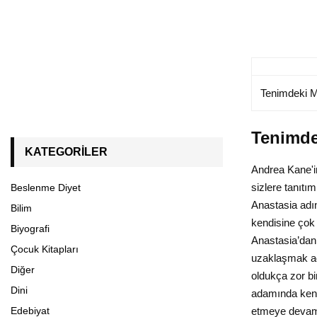
Tenimdeki M
Tenimdek
KATEGORILER
Andrea Kane'in
sizlere tanıtı
Beslenme Diyet
Anastasia adın
Bilim
kendisine çok
Biyografi
Anastasia’dan
Çocuk Kitapları
uzaklaşmak adı
Diğer
oldukça zor bi
Dini
adamında kend
etmeye devam 
Edebiyat