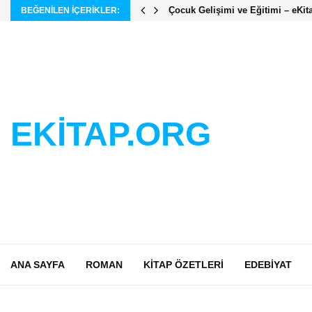
Çocuk Gelişimi ve Eğitimi – eKit
BEĞENILEN IÇERIKLER:
EKİTAP.ORG
ANA SAYFA
ROMAN
KITAP ÖZETLERI
EDEBIYAT