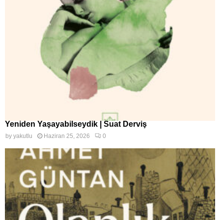
Yeniden Yaşayabilseydik | Suat Derviş
by
yakutlu
Haziran 25, 2026
0