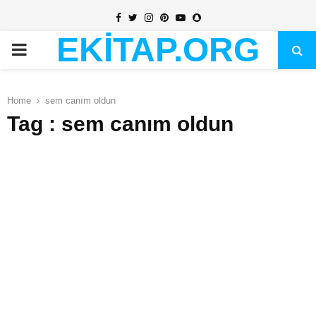
Facebook
Twitter
Instagram
Pinterest
Youtube
Snapchat
EKİTAP.ORG
PRIMARY
MENU
Home
sem canım oldun
Tag : sem canım oldun