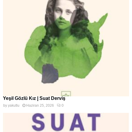
Yeşil Gözlü Kız | Suat Derviş
by
yakutlu
Haziran 25, 2026
0