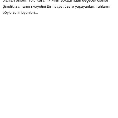
olanları anlatır. Yolu Karanlık Fırın Sokağı’ndan geçecek olanları
Şimdiki zamanın rivayetini Bir rivayet üzere yaşayanları, ruhlarını
böyle zehirleyenleri...