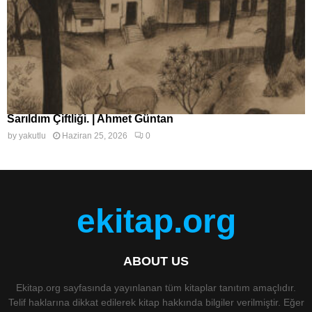
Sarıldım Çiftliği. | Ahmet Güntan
by
yakutlu
Haziran 25, 2026
0
ekitap.org
ABOUT US
Ekitap.org sayfasında yayınlanan tüm kitaplar tanıtım amaçlıdır.
Telif haklarına dikkat edilerek kitap hakkında bilgiler verilmiştir. Eğer