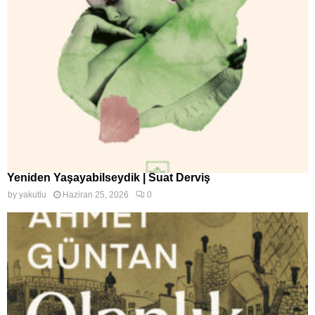
Yeniden Yaşayabilseydik | Suat Derviş
by
yakutlu
Haziran 25, 2026
0