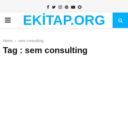
Facebook
Twitter
Instagram
Pinterest
Youtube
Snapchat
EKİTAP.ORG
PRIMARY
MENU
Home
sem consulting
Tag : sem consulting