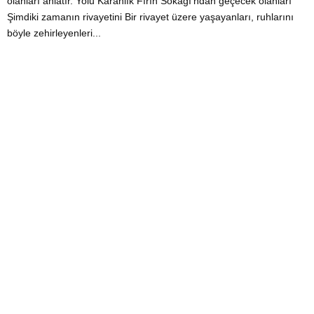
olanları anlatır. Yolu Karanlık Fırın Sokağı’ndan geçecek olanları
Şimdiki zamanın rivayetini Bir rivayet üzere yaşayanları, ruhlarını
böyle zehirleyenleri...