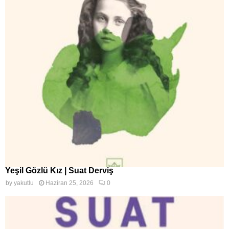
Yeşil Gözlü Kız | Suat Derviş
by
yakutlu
Haziran 25, 2026
0