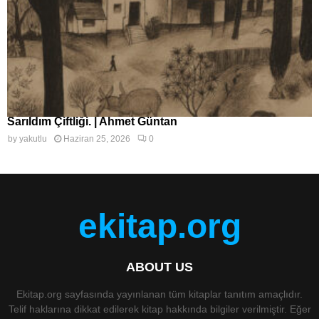
Sarıldım Çiftliği. | Ahmet Güntan
by
yakutlu
Haziran 25, 2026
0
ekitap.org
ABOUT US
Ekitap.org sayfasında yayınlanan tüm kitaplar tanıtım amaçlıdır.
Telif haklarına dikkat edilerek kitap hakkında bilgiler verilmiştir. Eğer