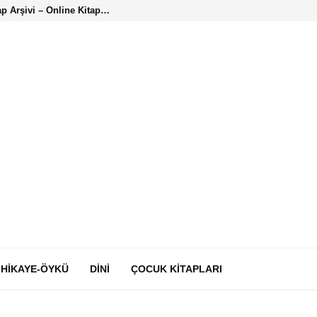
ap Arşivi – Online Kitap…
HIKAYE-ÖYKÜ
DINI
ÇOCUK KITAPLARI