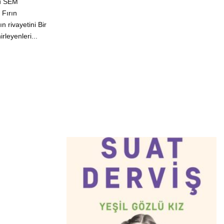
ü SEM
 Fırın
 rivayetini Bir
rleyenleri...