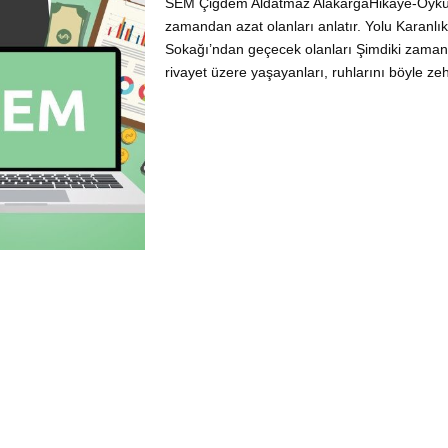
SEM Çiğdem Aldatmaz AlakargaHikaye-Öyk
zamandan azat olanları anlatır. Yolu Karanlık
Sokağı’ndan geçecek olanları Şimdiki zamanın
rivayet üzere yaşayanları, ruhlarını böyle zehi