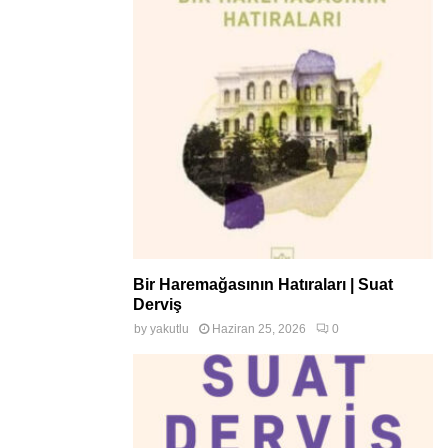
Bir Haremağasının Hatıraları | Suat
Derviş
by
yakutlu
Haziran 25, 2026
0