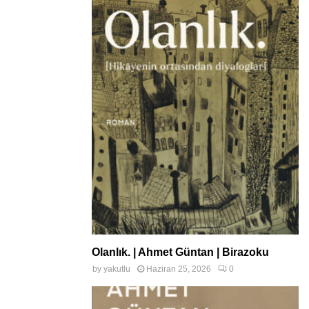
Olanlık. | Ahmet Güntan | Birazoku
by
yakutlu
Haziran 25, 2026
0