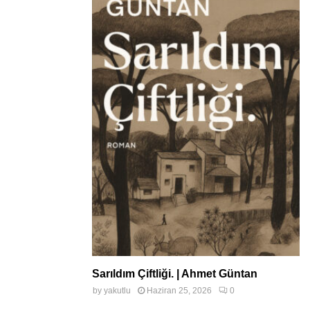
Sarıldım Çiftliği. | Ahmet Güntan
by
yakutlu
Haziran 25, 2026
0