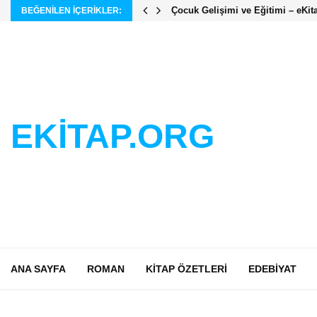
Çocuk Gelişimi ve Eğitimi – eKit
BEĞENILEN IÇERIKLER:
EKİTAP.ORG
ANA SAYFA
ROMAN
KITAP ÖZETLERI
EDEBIYAT