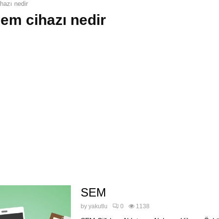
hazı nedir
sem cihazı nedir
SEM
by
yakutlu
0
1138