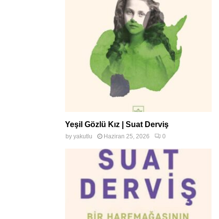
Yeşil Gözlü Kız | Suat Derviş
by
yakutlu
Haziran 25, 2026
0