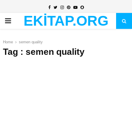
Facebook
Twitter
Instagram
Pinterest
Youtube
Snapchat
EKİTAP.ORG
PRIMARY
MENU
Home
semen quality
Tag : semen quality