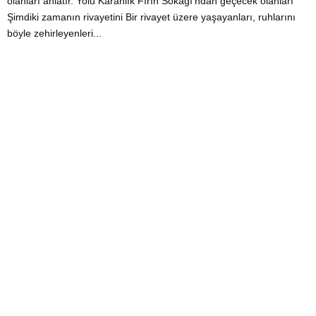
olanları anlatır. Yolu Karanlık Fırın Sokağı’ndan geçecek olanları
Şimdiki zamanın rivayetini Bir rivayet üzere yaşayanları, ruhlarını
böyle zehirleyenleri...