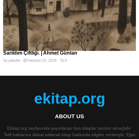
Sarıldım Çiftliği. | Ahmet Güntan
by
yakutlu
Haziran 25, 2026
0
ekitap.org
ABOUT US
Ekitap.org sayfasında yayınlanan tüm kitaplar tanıtım amaçlıdır.
Telif haklarına dikkat edilerek kitap hakkında bilgiler verilmiştir. Eğer