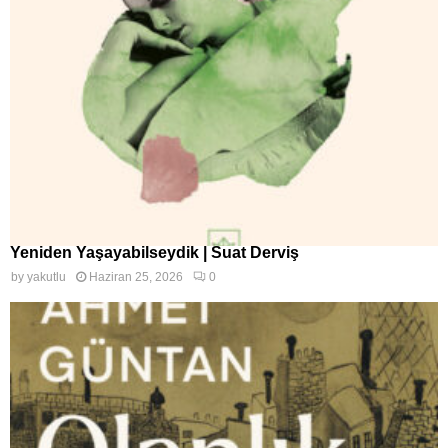
Yeniden Yaşayabilseydik | Suat Derviş
by
yakutlu
Haziran 25, 2026
0