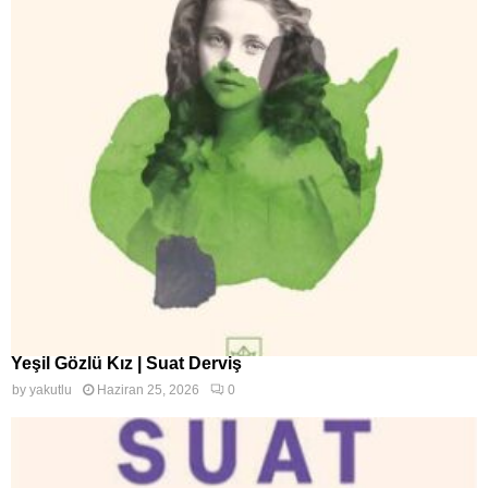
Yeşil Gözlü Kız | Suat Derviş
by
yakutlu
Haziran 25, 2026
0