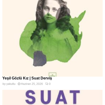
Yeşil Gözlü Kız | Suat Derviş
by
yakutlu
Haziran 25, 2026
0