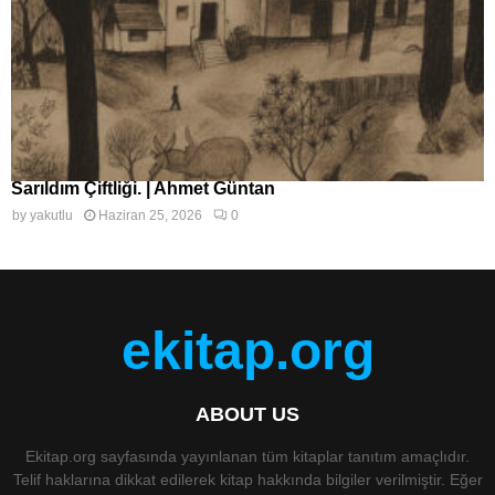
Sarıldım Çiftliği. | Ahmet Güntan
by
yakutlu
Haziran 25, 2026
0
ekitap.org
ABOUT US
Ekitap.org sayfasında yayınlanan tüm kitaplar tanıtım amaçlıdır.
Telif haklarına dikkat edilerek kitap hakkında bilgiler verilmiştir. Eğer