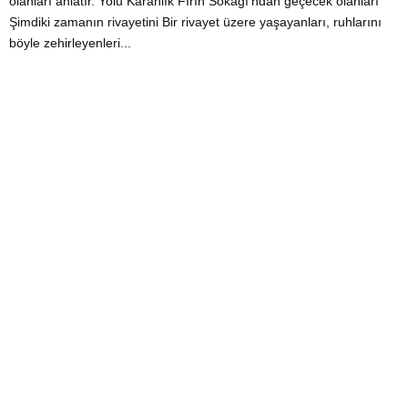
olanları anlatır. Yolu Karanlık Fırın Sokağı’ndan geçecek olanları
Şimdiki zamanın rivayetini Bir rivayet üzere yaşayanları, ruhlarını
böyle zehirleyenleri...