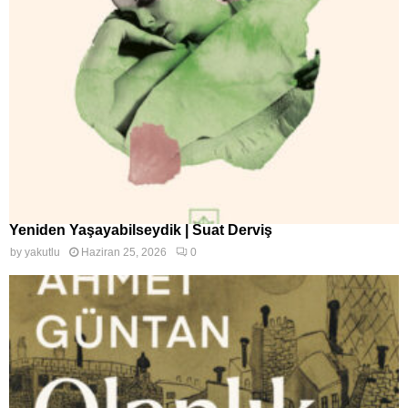
Yeniden Yaşayabilseydik | Suat Derviş
by
yakutlu
Haziran 25, 2026
0