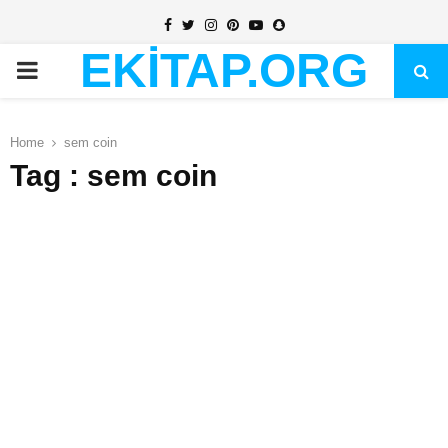
Facebook
Twitter
Instagram
Pinterest
Youtube
Snapchat
EKİTAP.ORG
PRIMARY
MENU
Home
sem coin
Tag : sem coin