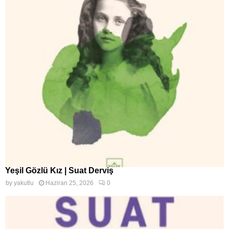
Yeşil Gözlü Kız | Suat Derviş
by
yakutlu
Haziran 25, 2026
0