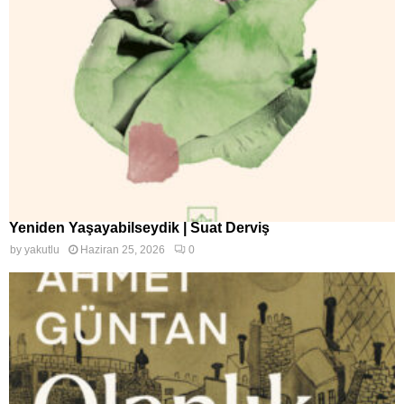
Yeniden Yaşayabilseydik | Suat Derviş
by
yakutlu
Haziran 25, 2026
0