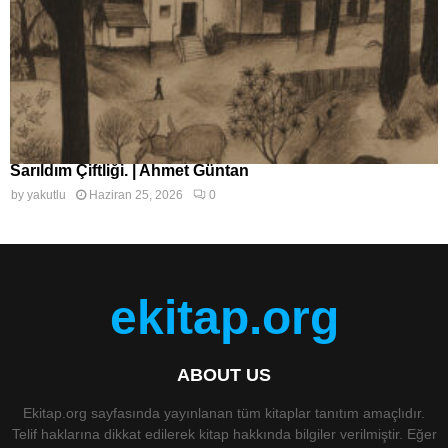
Sarıldım Çiftliği. | Ahmet Güntan
by
yakutlu
Haziran 25, 2026
0
ekitap.org
ABOUT US
Ekitap.org sayfasında yayınlanan tüm kitaplar tanıtım amaçlıdır.
Telif haklarına dikkat edilerek kitap hakkında bilgiler verilmiştir. Eğer