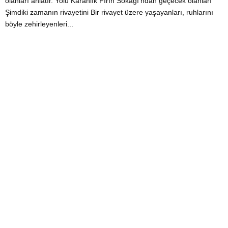
olanları anlatır. Yolu Karanlık Fırın Sokağı’ndan geçecek olanları
Şimdiki zamanın rivayetini Bir rivayet üzere yaşayanları, ruhlarını
böyle zehirleyenleri...