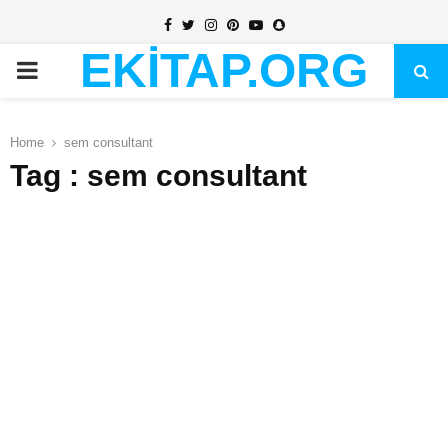
Facebook
Twitter
Instagram
Pinterest
Youtube
Snapchat
EKİTAP.ORG
PRIMARY
MENU
Home
sem consultant
Tag : sem consultant