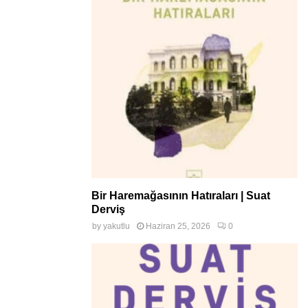
Bir Haremağasının Hatıraları | Suat
Derviş
by
yakutlu
Haziran 25, 2026
0