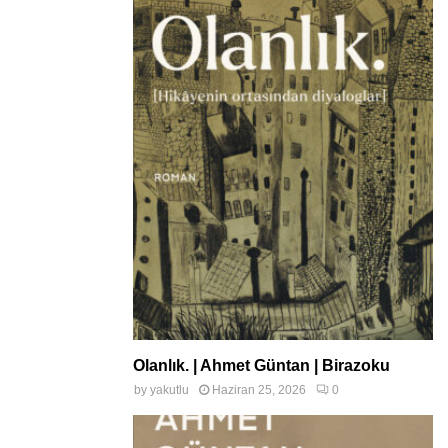
Olanlık. | Ahmet Güntan | Birazoku
by
yakutlu
Haziran 25, 2026
0