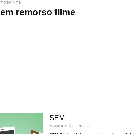
morso filme
sem remorso filme
SEM
by
yakutlu
0
1138