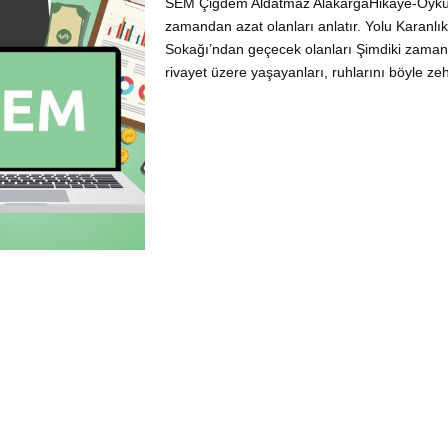
SEM Çiğdem Aldatmaz AlakargaHikaye-Öyk
zamandan azat olanları anlatır. Yolu Karanlık
Sokağı’ndan geçecek olanları Şimdiki zamanın
rivayet üzere yaşayanları, ruhlarını böyle zehi