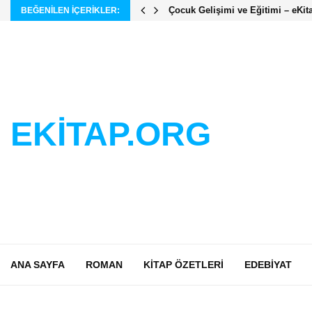
Çocuk Gelişimi ve Eğitimi – eKit
BEĞENILEN IÇERIKLER:
EKİTAP.ORG
ANA SAYFA
ROMAN
KITAP ÖZETLERI
EDEBIYAT