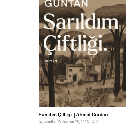
Sarıldım Çiftliği. | Ahmet Güntan
by
yakutlu
Haziran 25, 2026
0