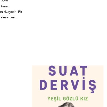
ü SEM
 Fırın
 rivayetini Bir
rleyenleri...