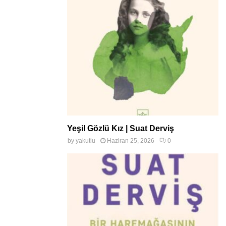
Yeşil Gözlü Kız | Suat Derviş
by
yakutlu
Haziran 25, 2026
0