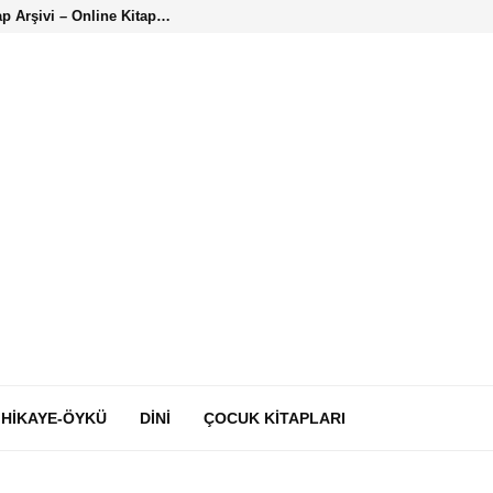
ap Arşivi – Online Kitap…
HIKAYE-ÖYKÜ
DINI
ÇOCUK KITAPLARI